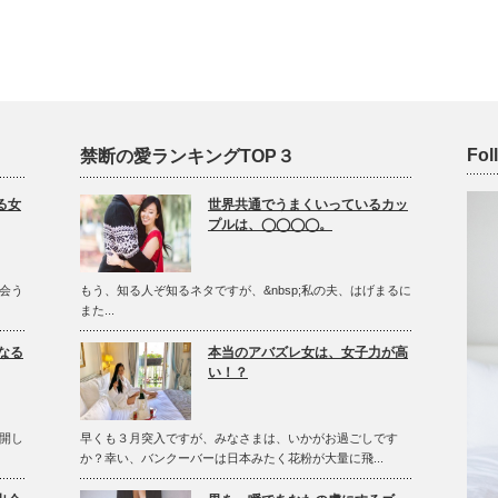
Fol
禁断の愛ランキングTOP３
る女
世界共通でうまくいっているカッ
プルは、◯◯◯◯。
会う
もう、知る人ぞ知るネタですが、&nbsp;私の夫、はげまるに
また...
なる
本当のアバズレ女は、女子力が高
い！？
開し
早くも３月突入ですが、みなさまは、いかがお過ごしです
か？幸い、バンクーバーは日本みたく花粉が大量に飛...