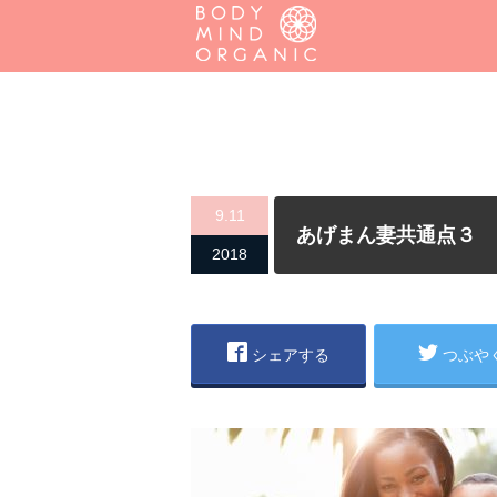
9.11
あげまん妻共通点３
2018
シェアする
つぶや