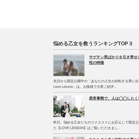
悩める乙女を救うランキングTOP３
サゲチン男ばかりを引き寄せ
性の特徴
先日から限定公開中の「あなたの人生が好転する男に出
Love Lesson」は、お陰様で大変ご好評...
異常事態で、人は◯◯したく
昨日、悩める乙女たちのリクエストにお応えして限定公
た【LOVE LESSON】はご覧いただきまし...