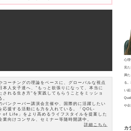
心理
！
見た
満た
やコーチングの理論をベースに、グローバルな視点
る。
日本人女子達へ、”もっと欲張りになって、本当に
い起
たされる生き方”を実践してもらうことをミッショ
Qu
る。
のバンクーバー講演会主催や、国際的に活躍したい
や企
を応援する活動にも力を入れている。「QOL-
ity of Life」をより高めるライフスタイルを提案した
企業向けコンサル、セミナー等随時開講中。
詳細こちら
カ