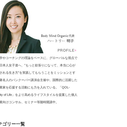
学やコーチングの理論をベースに、グローバルな視点で
日本人女子達へ、”もっと欲張りになって、本当に心が
される生き方”を実践してもらうことをミッションとす
著名人のバンクーバー講演会主催や、国際的に活躍した
業家を応援する活動にも力を入れている。「QOL-
ality of Life」をより高めるライフスタイルを提案した個人
業向けコンサル、セミナー等随時開講中。
テゴリー一覧