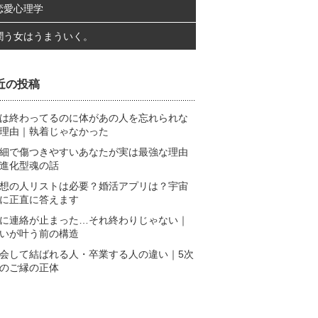
恋愛心理学
潤う女はうまういく。
近の投稿
は終わってるのに体があの人を忘れられな
理由｜執着じゃなかった
細で傷つきやすいあなたが実は最強な理由
進化型魂の話
想の人リストは必要？婚活アプリは？宇宙
に正直に答えます
に連絡が止まった…それ終わりじゃない｜
いが叶う前の構造
会して結ばれる人・卒業する人の違い｜5次
のご縁の正体