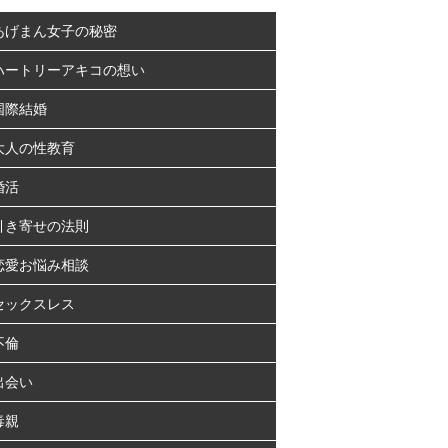
あげまん女子の秘密
ハートリーアキコの想い
国際結婚
大人の性教育
婚活
引き寄せの法則
恋愛お悩み相談
セックスレス
不倫
出会い
毒親