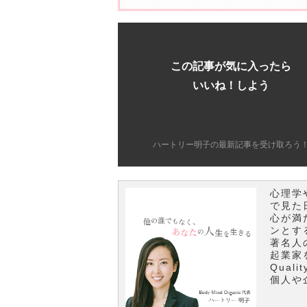
この記事が気に入ったら
いいね！しよう
ハートリー明子の最新記事を受け取ろう
心理学
で見た
心が満
ンとす
著名人
起業家
Qual
個人や