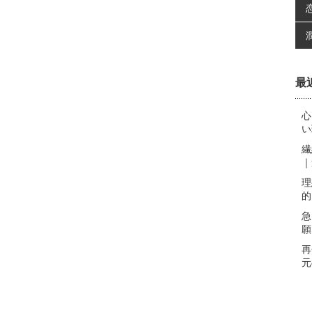
最
心
い
繊
｜
理
的
急
願
再
元