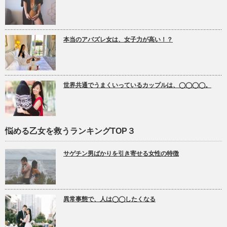
本当のアバズレ女は、女子力が高い！？
世界共通でうまくいっているカップルは、◯◯◯◯。
悩める乙女を救うランキングTOP３
サゲチン男ばかりを引き寄せる女性の特徴
異常事態で、人は◯◯したくなる