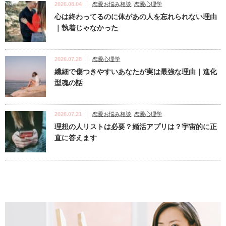
2026.08.04
恋愛お悩み相談
,
恋愛心理学
心は終わってるのに体があの人を忘れられない理由
｜執着じゃなかった
2026.07.28
恋愛心理学
繊細で傷つきやすいあなたが実は最強な理由｜進化
型魂の話
2026.07.21
恋愛お悩み相談
,
恋愛心理学
理想の人リストは必要？婚活アプリは？宇宙的に正
直に答えます