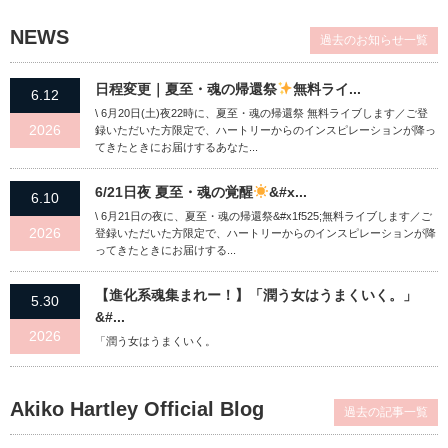
NEWS
過去のお知らせ一覧
日程変更｜夏至・魂の帰還祭
無料ライ...
6.12
\ 6月20日(土)夜22時に、夏至・魂の帰還祭 無料ライブします／ご登
2026
録いただいた方限定で、ハートリーからのインスピレーションが降っ
てきたときにお届けするあなた...
6/21日夜 夏至・魂の覚醒
&#x...
6.10
\ 6月21日の夜に、夏至・魂の帰還祭&#x1f525;無料ライブします／ご
2026
登録いただいた方限定で、ハートリーからのインスピレーションが降
ってきたときにお届けする...
【進化系魂集まれー！】「潤う女はうまくいく。」
5.30
&#...
2026
「潤う女はうまくいく。
Akiko Hartley Official Blog
過去の記事一覧