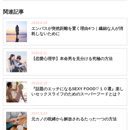
関連記事
2026.6.30
エンパスが突然距離を置く理由4つ｜繊細な人が消
耗しないために
2020.9.11
【恋愛心理学】本命男を見分ける究極の方法
2016.5.19
『話題のエッチになるSEXY FOOD♡１０選』楽し
いセックスライフのためのスーパーフードとは？
2021.5.22
元カノの呪縛から解放されるたった一つの方法