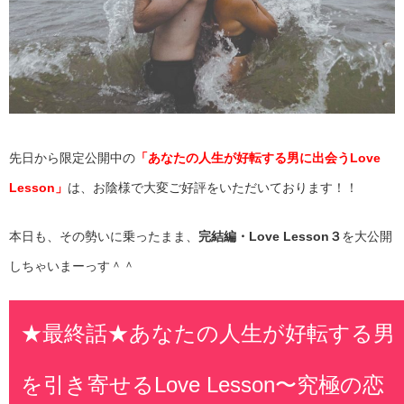
先日から限定公開中の
「あなたの人生が好転する男に出会うLove
Lesson」
は、お陰様で大変ご好評をいただいております！！
本日も、その勢いに乗ったまま、
完結編・Love Lesson３
を大公開
しちゃいまーっす＾＾
★最終話★あなたの人生が好転する男
を引き寄せるLove Lesson〜究極の恋