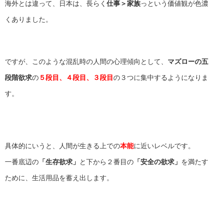
海外とは違って、日本は、長らく
仕事＞家族
っという価値観が色濃
くありました。
ですが、このような混乱時の人間の心理傾向として、
マズローの五
段階欲求
の
５段目、４段目、３段目
の３つに集中するようになりま
す。
具体的にいうと、人間が生きる上での
本能
に近いレベルです。
一番底辺の
「生存欲求」
と下から２番目の
「安全の欲求」
を満たす
ために、生活用品を蓄え出します。