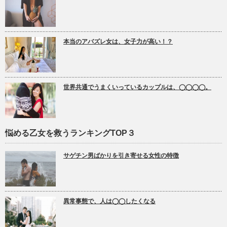
本当のアバズレ女は、女子力が高い！？
世界共通でうまくいっているカップルは、◯◯◯◯。
悩める乙女を救うランキングTOP３
サゲチン男ばかりを引き寄せる女性の特徴
異常事態で、人は◯◯したくなる