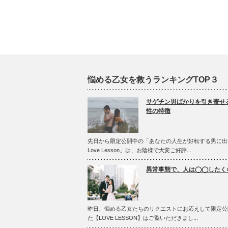
悩める乙女を救うランキングTOP３
サゲチン男ばかりを引き寄せ
性の特徴
先日から限定公開中の「あなたの人生が好転する男に出
Love Lesson」は、お陰様で大変ご好評...
異常事態で、人は◯◯したく
昨日、悩める乙女たちのリクエストにお応えして限定公
た【LOVE LESSON】はご覧いただきまし...