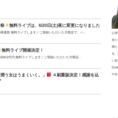
還祭
無料ライブは、6/20日(土)夜に変更になりました
・魂の帰還祭 無料ライブします／ご登録いただいた方限定で、ハ...
心理
見た
満た
無料ライブ開催決定！
る。
&#x1f525;無料ライブします／ご登録いただいた方限定...
い起
Qu
や企
「潤う女はうまくいく。」
４刷重版決定！感謝を込