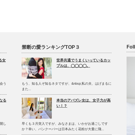
Fol
禁断の愛ランキングTOP３
る女
世界共通でうまくいっているカッ
プルは、◯◯◯◯。
会う
もう、知る人ぞ知るネタですが、&nbsp;私の夫、はげまるに
また...
なる
本当のアバズレ女は、女子力が高
い！？
開し
早くも３月突入ですが、みなさまは、いかがお過ごしです
か？幸い、バンクーバーは日本みたく花粉が大量に飛...