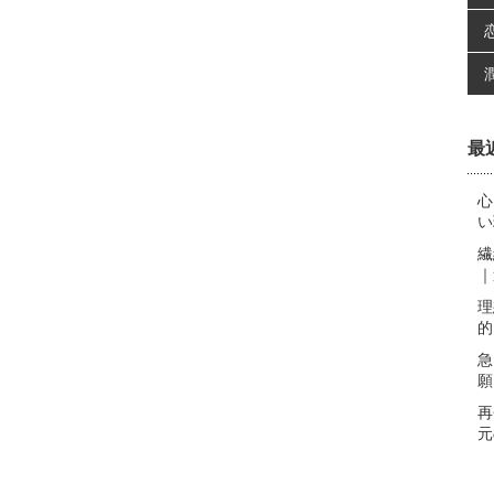
最
心
い
繊
｜
理
的
急
願
再
元