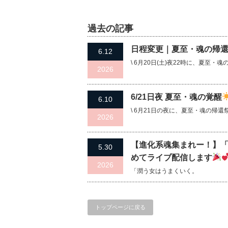
過去の記事
日程変更｜夏至・魂の帰
6.12
\ 6月20日(土)夜22時に、夏至
2026
6/21日夜 夏至・魂の覚醒
6.10
\ 6月21日の夜に、夏至・魂の帰還祭
2026
【進化系魂集まれー！】
5.30
めてライブ配信します
2026
「潤う女はうまくいく。
トップページに戻る