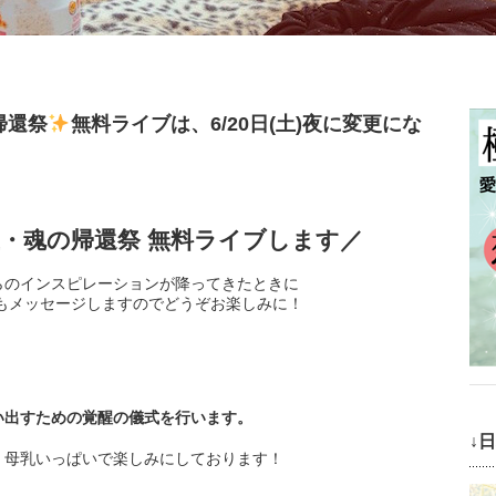
帰還祭
無料ライブは、6/20日(土)夜に変更にな
、夏至・魂の帰還祭 無料ライブします／
のインスピレーションが降ってきたときに

erもメッセージしますのでどうぞお楽しみに！

い出すための覚醒の儀式を行います。
↓
母乳いっぱいで楽しみにしております！
