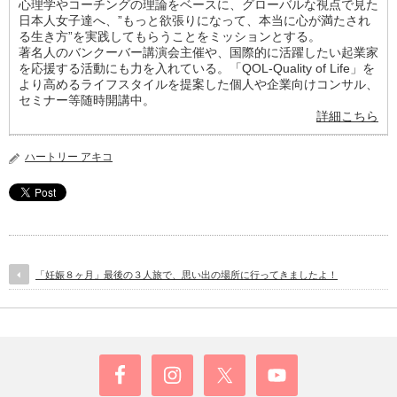
心理学やコーチングの理論をベースに、グローバルな視点で見た
日本人女子達へ、”もっと欲張りになって、本当に心が満たされ
る生き方”を実践してもらうことをミッションとする。
著名人のバンクーバー講演会主催や、国際的に活躍したい起業家
を応援する活動にも力を入れている。「QOL-Quality of Life」を
より高めるライフスタイルを提案した個人や企業向けコンサル、
セミナー等随時開講中。
詳細こちら
ハートリー アキコ
「妊娠８ヶ月」最後の３人旅で、思い出の場所に行ってきましたよ！