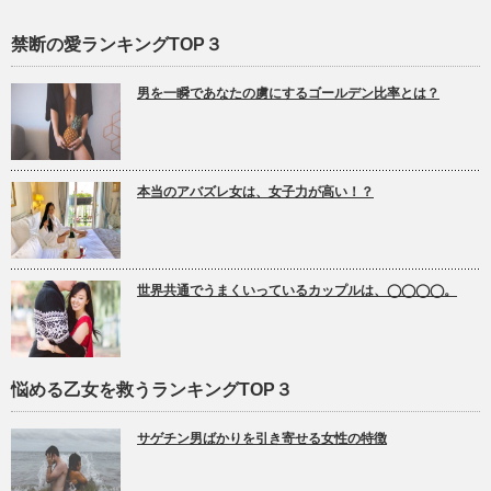
禁断の愛ランキングTOP３
男を一瞬であなたの虜にするゴールデン比率とは？
本当のアバズレ女は、女子力が高い！？
世界共通でうまくいっているカップルは、◯◯◯◯。
悩める乙女を救うランキングTOP３
サゲチン男ばかりを引き寄せる女性の特徴