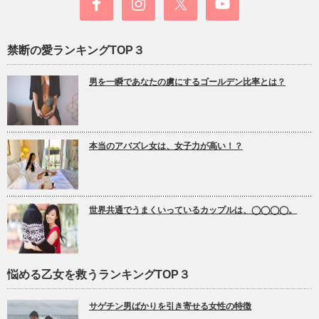
禁断の愛ランキングTOP３
男を一瞬であなたの虜にするゴールデン比率とは？
本当のアバズレ女は、女子力が高い！？
世界共通でうまくいっているカップルは、◯◯◯◯。
悩める乙女を救うランキングTOP３
サゲチン男ばかりを引き寄せる女性の特徴