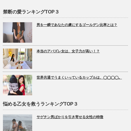
禁断の愛ランキングTOP３
男を一瞬であなたの虜にするゴールデン比率とは？
本当のアバズレ女は、女子力が高い！？
世界共通でうまくいっているカップルは、◯◯◯◯。
悩める乙女を救うランキングTOP３
サゲチン男ばかりを引き寄せる女性の特徴