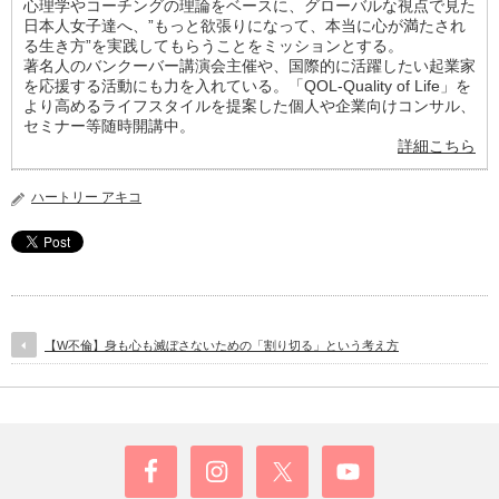
心理学やコーチングの理論をベースに、グローバルな視点で見た
日本人女子達へ、”もっと欲張りになって、本当に心が満たされ
る生き方”を実践してもらうことをミッションとする。
著名人のバンクーバー講演会主催や、国際的に活躍したい起業家
を応援する活動にも力を入れている。「QOL-Quality of Life」を
より高めるライフスタイルを提案した個人や企業向けコンサル、
セミナー等随時開講中。
詳細こちら
ハートリー アキコ
【W不倫】身も心も滅ぼさないための「割り切る」という考え方