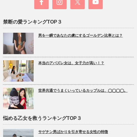
禁断の愛ランキングTOP３
男を一瞬であなたの虜にするゴールデン比率とは？
本当のアバズレ女は、女子力が高い！？
世界共通でうまくいっているカップルは、◯◯◯◯。
悩める乙女を救うランキングTOP３
サゲチン男ばかりを引き寄せる女性の特徴