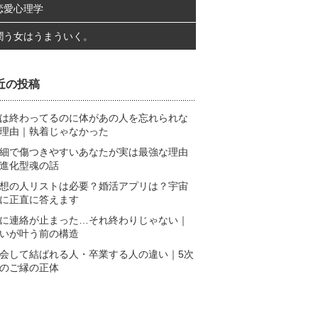
恋愛心理学
潤う女はうまういく。
近の投稿
は終わってるのに体があの人を忘れられな
理由｜執着じゃなかった
細で傷つきやすいあなたが実は最強な理由
進化型魂の話
想の人リストは必要？婚活アプリは？宇宙
に正直に答えます
に連絡が止まった…それ終わりじゃない｜
いが叶う前の構造
会して結ばれる人・卒業する人の違い｜5次
のご縁の正体