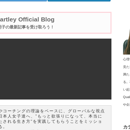
artley Official Blog
明子の最新記事を受け取ろう！
心理
見た
満た
る。
い起
！
Qu
や企
やコーチングの理論をベースに、グローバルな視点
日本人女子達へ、”もっと欲張りになって、本当に
たされる生き方”を実践してもらうことをミッショ
る。
カ