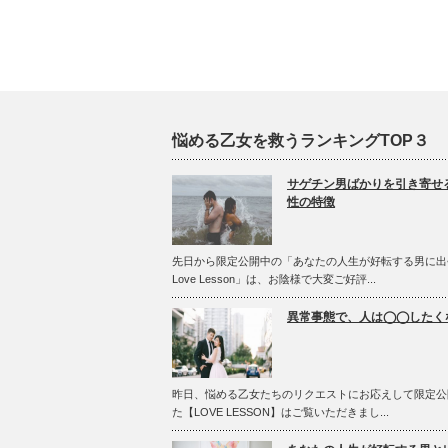
悩める乙女を救うランキングTOP３
サゲチン男ばかりを引き寄せ
性の特徴
先日から限定公開中の「あなたの人生が好転する男に出
Love Lesson」は、お陰様で大変ご好評...
異常事態で、人は◯◯したく
昨日、悩める乙女たちのリクエストにお応えして限定公
た【LOVE LESSON】はご覧いただきまし...