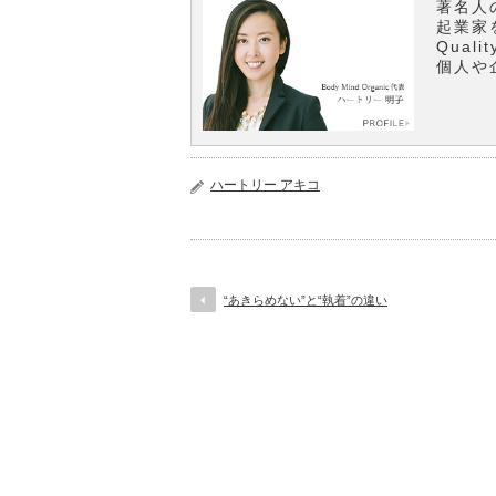
著名人
起業家
Qual
個人や
ハートリー アキコ
“あきらめない”と“執着”の違い