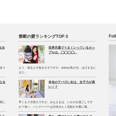
Fol
禁断の愛ランキングTOP３
る女
世界共通でうまくいっているカッ
プルは、◯◯◯◯。
会う
もう、知る人ぞ知るネタですが、&nbsp;私の夫、はげまるに
また...
なる
本当のアバズレ女は、女子力が高
い！？
開し
早くも３月突入ですが、みなさまは、いかがお過ごしです
か？幸い、バンクーバーは日本みたく花粉が大量に飛...