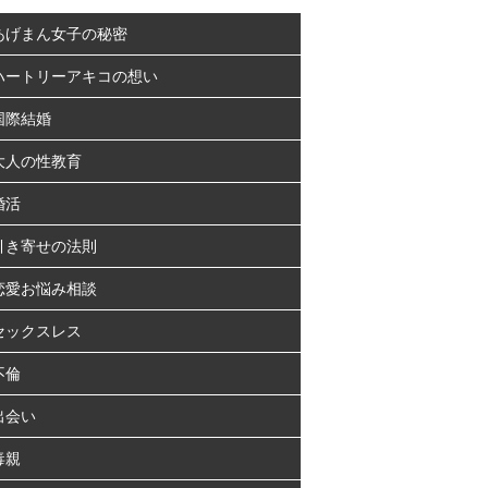
あげまん女子の秘密
ハートリーアキコの想い
国際結婚
大人の性教育
婚活
引き寄せの法則
恋愛お悩み相談
セックスレス
不倫
出会い
毒親