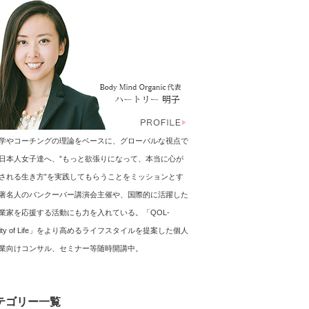
学やコーチングの理論をベースに、グローバルな視点で
日本人女子達へ、”もっと欲張りになって、本当に心が
される生き方”を実践してもらうことをミッションとす
著名人のバンクーバー講演会主催や、国際的に活躍した
業家を応援する活動にも力を入れている。「QOL-
ality of Life」をより高めるライフスタイルを提案した個人
業向けコンサル、セミナー等随時開講中。
テゴリー一覧