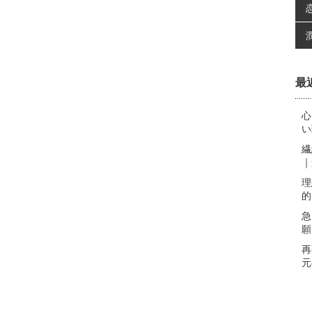
最
心
い
繊
｜
理
的
急
願
再
元