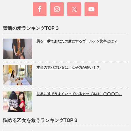
禁断の愛ランキングTOP３
男を一瞬であなたの虜にするゴールデン比率とは？
本当のアバズレ女は、女子力が高い！？
世界共通でうまくいっているカップルは、◯◯◯◯。
悩める乙女を救うランキングTOP３