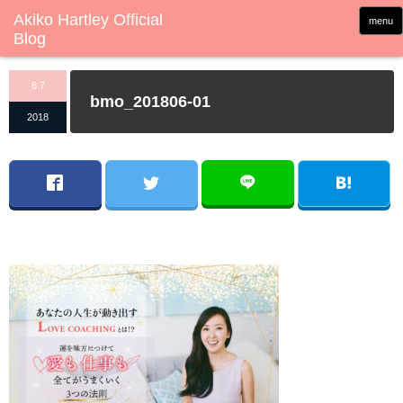
menu
6.7
bmo_201806-01
2018