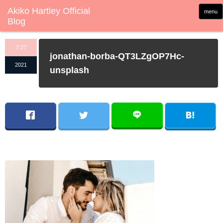
menu
7.27
jonathan-borba-QT3LZgOP7Hc-
2021
unsplash