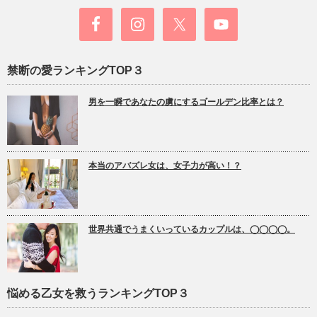
禁断の愛ランキングTOP３
男を一瞬であなたの虜にするゴールデン比率とは？
本当のアバズレ女は、女子力が高い！？
世界共通でうまくいっているカップルは、◯◯◯◯。
悩める乙女を救うランキングTOP３