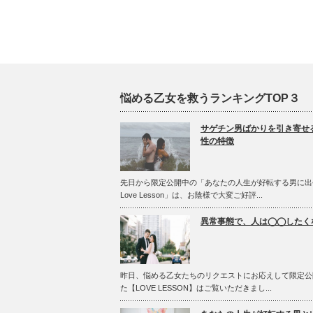
悩める乙女を救うランキングTOP３
サゲチン男ばかりを引き寄せ
性の特徴
先日から限定公開中の「あなたの人生が好転する男に出
Love Lesson」は、お陰様で大変ご好評...
異常事態で、人は◯◯したく
昨日、悩める乙女たちのリクエストにお応えして限定公
た【LOVE LESSON】はご覧いただきまし...