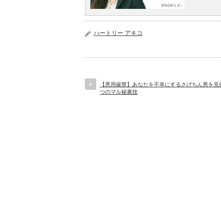
ハートリー アキコ
【悪用厳禁】あなたを不幸にするさげちん男を見
つのマル秘裏技