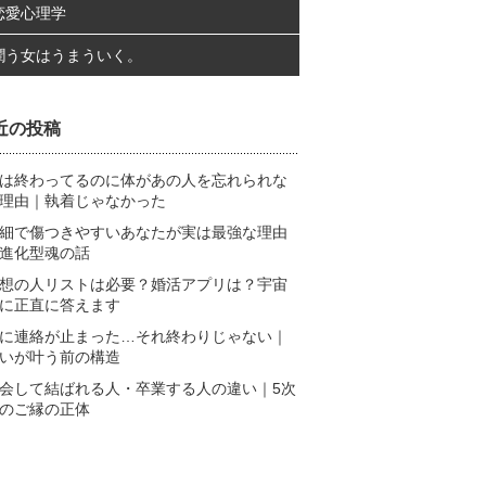
恋愛心理学
潤う女はうまういく。
近の投稿
は終わってるのに体があの人を忘れられな
理由｜執着じゃなかった
細で傷つきやすいあなたが実は最強な理由
進化型魂の話
想の人リストは必要？婚活アプリは？宇宙
に正直に答えます
に連絡が止まった…それ終わりじゃない｜
いが叶う前の構造
会して結ばれる人・卒業する人の違い｜5次
のご縁の正体