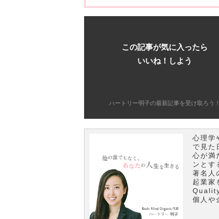
この記事が気に入ったら
いいね！しよう
ハートリー明子の最新記事を受け取ろう
心理学
で見た
心が満
ンとす
著名人
起業家
Qual
個人や