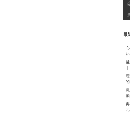
最
心
い
繊
｜
理
的
急
願
再
元