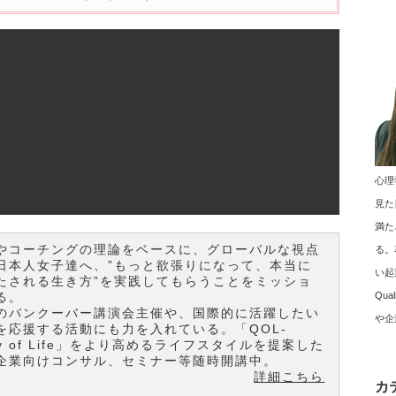
心理
！
見た
満た
やコーチングの理論をベースに、グローバルな視点
る。
日本人女子達へ、”もっと欲張りになって、本当に
い起
たされる生き方”を実践してもらうことをミッショ
Qu
る。
のバンクーバー講演会主催や、国際的に活躍したい
や企
を応援する活動にも力を入れている。「QOL-
ity of Life」をより高めるライフスタイルを提案した
企業向けコンサル、セミナー等随時開講中。
詳細こちら
カ