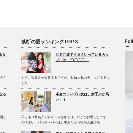
Fol
禁断の愛ランキングTOP３
る女
世界共通でうまくいっているカッ
プルは、◯◯◯◯。
会う
もう、知る人ぞ知るネタですが、&nbsp;私の夫、はげまるに
また...
なる
本当のアバズレ女は、女子力が高
い！？
開し
早くも３月突入ですが、みなさまは、いかがお過ごしです
か？幸い、バンクーバーは日本みたく花粉が大量に飛...