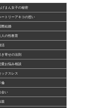
あげまん女子の秘密
ハートリーアキコの想い
国際結婚
大人の性教育
婚活
引き寄せの法則
恋愛お悩み相談
セックスレス
不倫
出会い
毒親