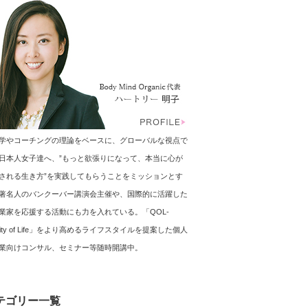
学やコーチングの理論をベースに、グローバルな視点で
日本人女子達へ、”もっと欲張りになって、本当に心が
される生き方”を実践してもらうことをミッションとす
著名人のバンクーバー講演会主催や、国際的に活躍した
業家を応援する活動にも力を入れている。「QOL-
ality of Life」をより高めるライフスタイルを提案した個人
業向けコンサル、セミナー等随時開講中。
テゴリー一覧