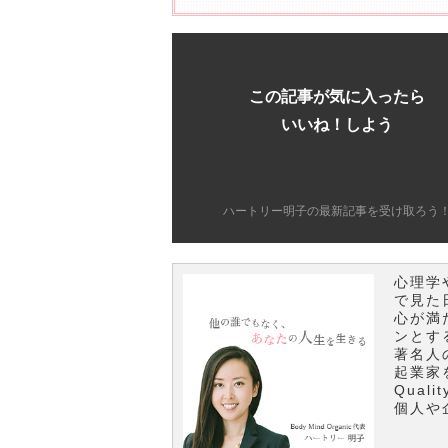
この記事が気に入ったら
いいね！しよう
ハートリー明子の最新記事を受け取ろう
心理学
で見た
心が満
ンとす
著名人
起業家
Qual
個人や