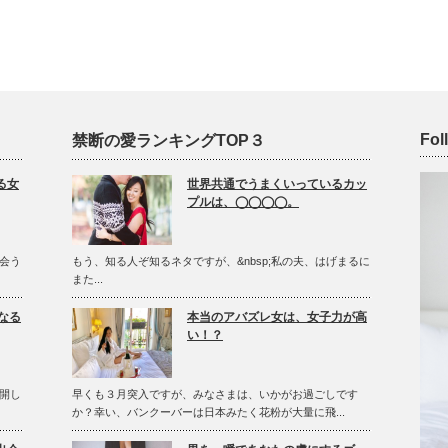
Fol
禁断の愛ランキングTOP３
る女
世界共通でうまくいっているカッ
プルは、◯◯◯◯。
会う
もう、知る人ぞ知るネタですが、&nbsp;私の夫、はげまるに
また...
なる
本当のアバズレ女は、女子力が高
い！？
開し
早くも３月突入ですが、みなさまは、いかがお過ごしです
か？幸い、バンクーバーは日本みたく花粉が大量に飛...