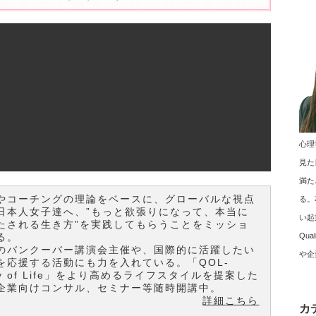
心理
！
見た
満た
やコーチングの理論をベースに、グローバルな視点
る。
日本人女子達へ、”もっと欲張りになって、本当に
い起
たされる生き方”を実践してもらうことをミッショ
Qu
る。
のバンクーバー講演会主催や、国際的に活躍したい
や企
を応援する活動にも力を入れている。「QOL-
ity of Life」をより高めるライフスタイルを提案した
企業向けコンサル、セミナー等随時開講中。
詳細こちら
カ