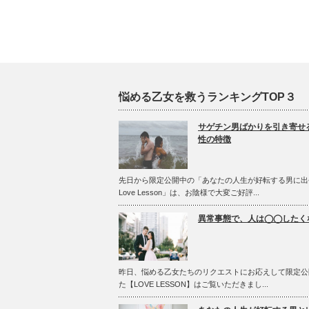
悩める乙女を救うランキングTOP３
サゲチン男ばかりを引き寄せ
性の特徴
先日から限定公開中の「あなたの人生が好転する男に出
Love Lesson」は、お陰様で大変ご好評...
異常事態で、人は◯◯したく
昨日、悩める乙女たちのリクエストにお応えして限定公
た【LOVE LESSON】はご覧いただきまし...