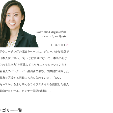
学やコーチングの理論をベースに、グローバルな視点で
日本人女子達へ、”もっと欲張りになって、本当に心が
される生き方”を実践してもらうことをミッションとす
著名人のバンクーバー講演会主催や、国際的に活躍した
業家を応援する活動にも力を入れている。「QOL-
ality of Life」をより高めるライフスタイルを提案した個人
業向けコンサル、セミナー等随時開講中。
テゴリー一覧