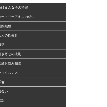
あげまん女子の秘密
ハートリーアキコの想い
国際結婚
大人の性教育
婚活
引き寄せの法則
恋愛お悩み相談
セックスレス
不倫
出会い
毒親