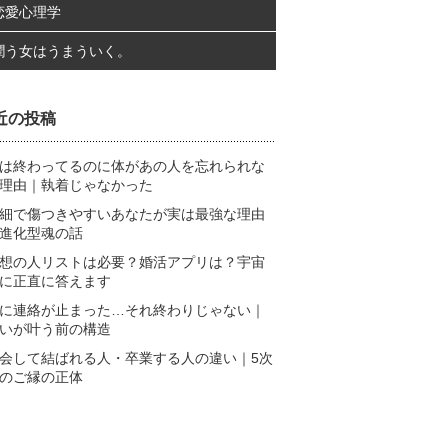
恋愛心理学
潤う女はうまういく。
近の投稿
は終わってるのに体があの人を忘れられな
理由｜執着じゃなかった
細で傷つきやすいあなたが実は最強な理由
進化型魂の話
想の人リストは必要？婚活アプリは？宇宙
に正直に答えます
に連絡が止まった…それ終わりじゃない｜
いが叶う前の構造
会して結ばれる人・卒業する人の違い｜5次
のご縁の正体