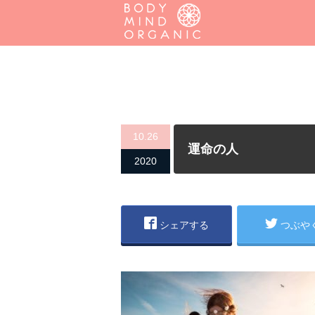
10.26
運命の人
2020
シェアする
つぶや