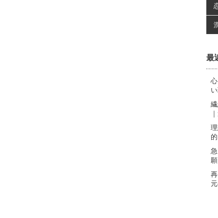
最
心
い
繊
｜
理
的
急
願
再
元