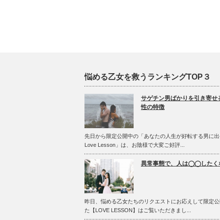
悩める乙女を救うランキングTOP３
サゲチン男ばかりを引き寄せ
性の特徴
先日から限定公開中の「あなたの人生が好転する男に出
Love Lesson」は、お陰様で大変ご好評...
異常事態で、人は◯◯したく
昨日、悩める乙女たちのリクエストにお応えして限定公
た【LOVE LESSON】はご覧いただきまし...