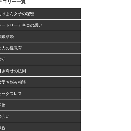
テゴリー一覧
あげまん女子の秘密
ハートリーアキコの想い
国際結婚
大人の性教育
婚活
引き寄せの法則
恋愛お悩み相談
セックスレス
不倫
出会い
毒親