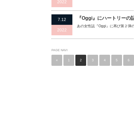
2022
『Oggi』にハートリー
7.12
あの女性誌『Oggi』に再び第２弾の
2022
PAGE NAVI
«
1
2
3
4
5
6