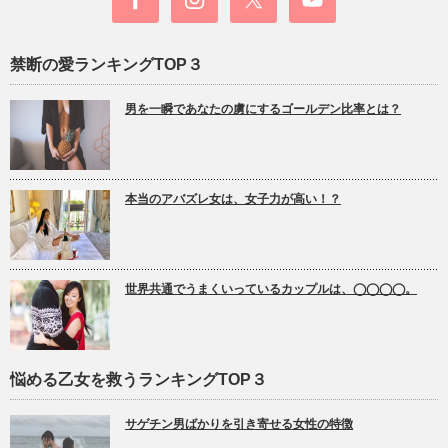
禁断の愛ランキングTOP３
男を一瞬であなたの虜にするゴールデン比率とは？
本当のアバズレ女は、女子力が高い！？
世界共通でうまくいっているカップルは、◯◯◯◯。
悩める乙女を救うランキングTOP３
サゲチン男ばかりを引き寄せる女性の特徴