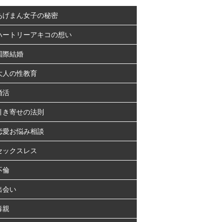
あげまん女子の秘密
ハートリーアキコの想い
国際結婚
大人の性教育
婚活
引き寄せの法則
恋愛お悩み相談
セックスレス
不倫
出会い
毒親