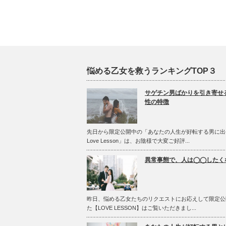
悩める乙女を救うランキングTOP３
サゲチン男ばかりを引き寄せ
性の特徴
先日から限定公開中の「あなたの人生が好転する男に出
Love Lesson」は、お陰様で大変ご好評...
異常事態で、人は◯◯したく
昨日、悩める乙女たちのリクエストにお応えして限定公
た【LOVE LESSON】はご覧いただきまし...