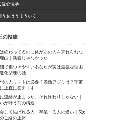
恋愛心理学
潤う女はうまういく。
近の投稿
は終わってるのに体があの人を忘れられな
理由｜執着じゃなかった
細で傷つきやすいあなたが実は最強な理由
進化型魂の話
想の人リストは必要？婚活アプリは？宇宙
に正直に答えます
に連絡が止まった…それ終わりじゃない｜
いが叶う前の構造
会して結ばれる人・卒業する人の違い｜5次
のご縁の正体