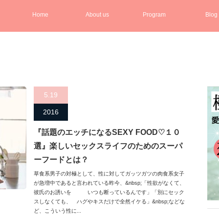
Home
About us
Program
Blog
5.19
2016
『話題のエッチになるSEXY FOOD♡１０
選』楽しいセックスライフのためのスーパ
ーフードとは？
草食系男子の対極として、性に対してガッツガツの肉食系女子
が急増中であると言われている昨今、&nbsp;「性欲がなくて、
彼氏のお誘いを いつも断っているんです」「別にセック
スしなくても、 ハグやキスだけで全然イケる」&nbsp;などな
ど、こういう性に...