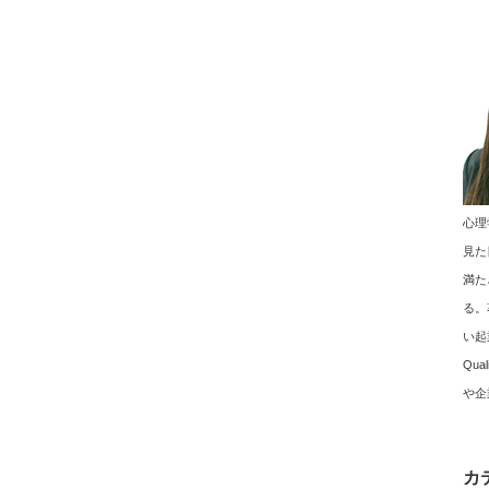
心理
見た
満た
る。
い起
Qu
や企
カ