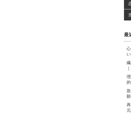
最
心
い
繊
｜
理
的
急
願
再
元