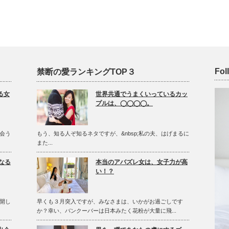
Fol
禁断の愛ランキングTOP３
る女
世界共通でうまくいっているカッ
プルは、◯◯◯◯。
会う
もう、知る人ぞ知るネタですが、&nbsp;私の夫、はげまるに
また...
なる
本当のアバズレ女は、女子力が高
い！？
開し
早くも３月突入ですが、みなさまは、いかがお過ごしです
か？幸い、バンクーバーは日本みたく花粉が大量に飛...