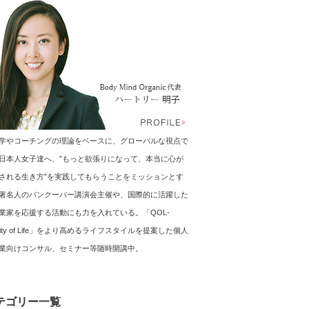
学やコーチングの理論をベースに、グローバルな視点で
日本人女子達へ、”もっと欲張りになって、本当に心が
される生き方”を実践してもらうことをミッションとす
著名人のバンクーバー講演会主催や、国際的に活躍した
業家を応援する活動にも力を入れている。「QOL-
ality of Life」をより高めるライフスタイルを提案した個人
業向けコンサル、セミナー等随時開講中。
テゴリー一覧