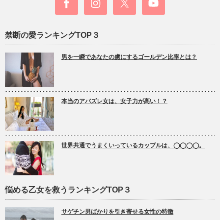
禁断の愛ランキングTOP３
男を一瞬であなたの虜にするゴールデン比率とは？
本当のアバズレ女は、女子力が高い！？
世界共通でうまくいっているカップルは、◯◯◯◯。
悩める乙女を救うランキングTOP３
サゲチン男ばかりを引き寄せる女性の特徴