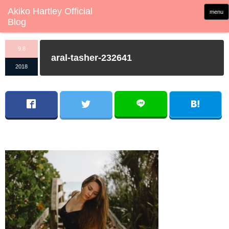
menu
9.8
aral-tasher-232641
2018