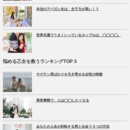
本当のアバズレ女は、女子力が高い！？
世界共通でうまくいっているカップルは、◯◯◯◯。
悩める乙女を救うランキングTOP３
サゲチン男ばかりを引き寄せる女性の特徴
異常事態で、人は◯◯したくなる
あなたの人生が好転する男と出会う３つの方法