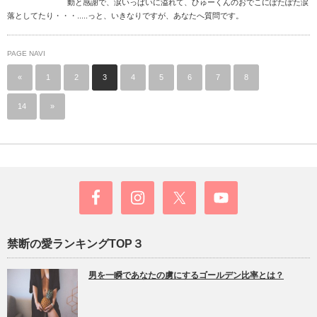
動と感謝で、涙いっぱいに溢れて、ひゅーくんのおでこにぽたぽた涙
落としてたり・・・.....っと、いきなりですが、あなたへ質問です。
PAGE NAVI
«
1
2
3
4
5
6
7
8
…
14
»
禁断の愛ランキングTOP３
男を一瞬であなたの虜にするゴールデン比率とは？