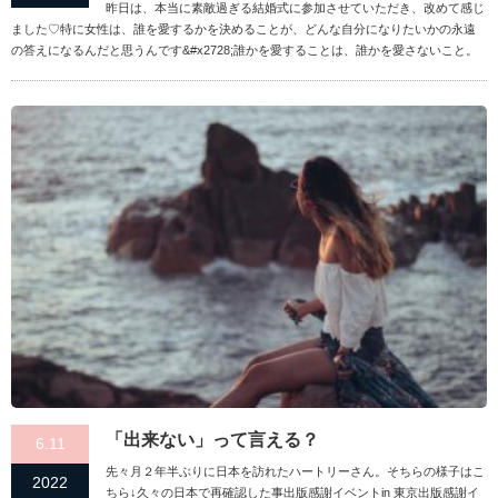
昨日は、本当に素敵過ぎる結婚式に参加させていただき、改めて感じ
ました♡特に女性は、誰を愛するかを決めることが、どんな自分になりたいかの永遠
の答えになるんだと思うんです&#x2728;誰かを愛することは、誰かを愛さないこと。
「出来ない」って言える？
6.11
先々月２年半ぶりに日本を訪れたハートリーさん。そちらの様子はこ
2022
ちら↓久々の日本で再確認した事出版感謝イベントin 東京出版感謝イ