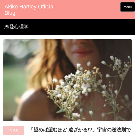
menu
恋愛心理学
「望めば望むほど 遠ざかる!?」宇宙の逆法則で
9.28