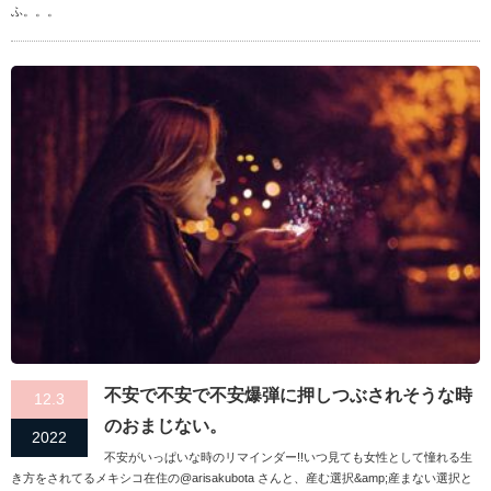
ふ。。。
不安で不安で不安爆弾に押しつぶされそうな時
12.3
のおまじない。
2022
不安がいっぱいな時のリマインダー!!いつ見ても女性として憧れる生
き方をされてるメキシコ在住の@arisakubota さんと、産む選択&amp;産まない選択と