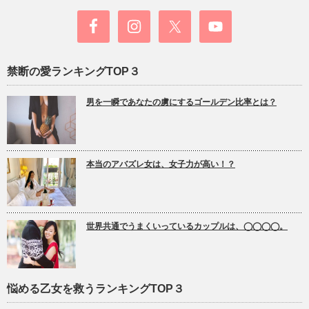
禁断の愛ランキングTOP３
男を一瞬であなたの虜にするゴールデン比率とは？
本当のアバズレ女は、女子力が高い！？
世界共通でうまくいっているカップルは、◯◯◯◯。
悩める乙女を救うランキングTOP３